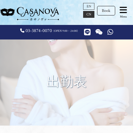
EN
Book
CN
Menu
03-3874-0070
OPEN 9:00 ~ 24:00
出勤表